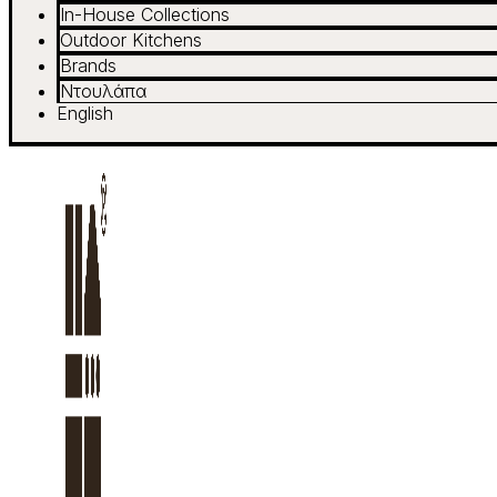
In-House Collections
Outdoor Kitchens
Brands
Ντουλάπα
English